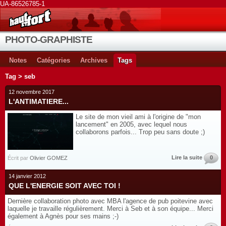
UA-86526785-1
PHOTO-GRAPHISTE
Notes
Catégories
Archives
Tags
Tag > seb
12 novembre 2017
L'ANTIMATIERE...
Le site de mon vieil ami à l'origine de "mon
lancement" en 2005, avec lequel nous
collaborons parfois... Trop peu sans doute ;)
Lire la suite
0
Écrit par
Olivier GOMEZ
14 janvier 2012
QUE L'ENERGIE SOIT AVEC TOI !
Dernière collaboration photo avec MBA l'agence de pub poitevine avec
laquelle je travaille régulièrement. Merci à Seb et à son équipe... Merci
également à Agnès pour ses mains ;-)