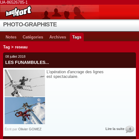
UA-86526785-1
PHOTO-GRAPHISTE
Notes
Catégories
Archives
Tags
Tag > reseau
08 juillet 2018
LES FUNAMBULES...
L'opération d'ancrage des lignes
est spectaculaire.
Lire la suite
4
Écrit par
Olivier GOMEZ