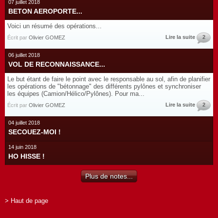
07 juillet 2018
BETON AEROPORTE...
Voici un résumé des opérations...
Lire la suite
2
Écrit par
Olivier GOMEZ
06 juillet 2018
VOL DE RECONNAISSANCE...
Le but étant de faire le point avec le responsable au sol, afin de planifier
les opérations de "bétonnage" des différents pylônes et synchroniser
les équipes (Camion/Hélico/Pylônes). Pour ma...
Lire la suite
2
Écrit par
Olivier GOMEZ
04 juillet 2018
SECOUEZ-MOI !
14 juin 2018
HO HISSE !
Plus de notes...
> Haut de page