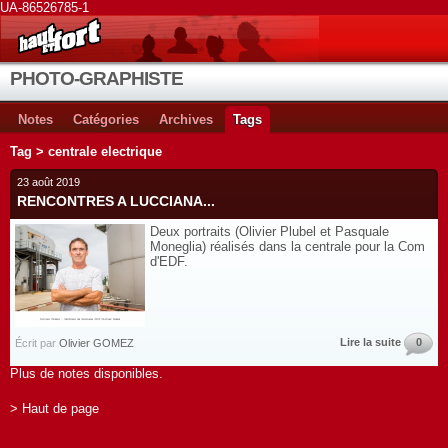
UA-86526785-1
PHOTO-GRAPHISTE
Notes
Catégories
Archives
Tags
Tag > centrale electrique
23 août 2019
RENCONTRES A LUCCIANA...
Deux portraits (Olivier Plubel et Pasquale
Moneglia) réalisés dans la centrale pour la Com
d'EDF.
Lire la suite
0
Écrit par
Olivier GOMEZ
Plus de notes disponibles.
> Haut de page