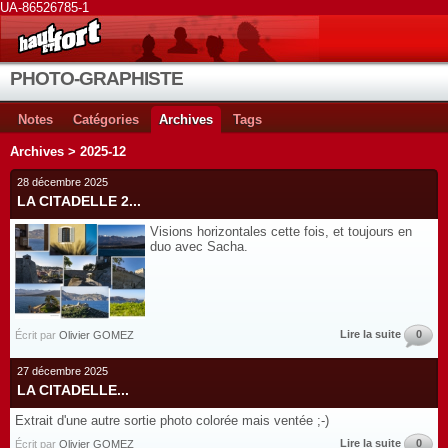
UA-86526785-1
PHOTO-GRAPHISTE
Notes
Catégories
Archives
Tags
Archives > 2025-12
28 décembre 2025
LA CITADELLE 2...
Visions horizontales cette fois, et toujours en
duo avec Sacha.
Lire la suite
0
Écrit par
Olivier GOMEZ
27 décembre 2025
LA CITADELLE...
Extrait d'une autre sortie photo colorée mais ventée ;-)
Lire la suite
0
Écrit par
Olivier GOMEZ