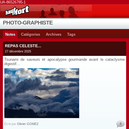
UA-86526785-1
PHOTO-GRAPHISTE
Notes
Catégories
Archives
Tags
REPAS CELESTE...
27 décembre 2025
Tsunami de saveurs et apocalypse gourmande avant le cataclysme
digestif...
0
Écrit par
Olivier GOMEZ