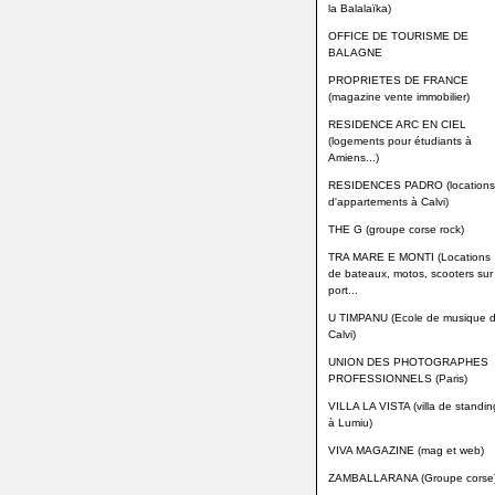
la Balalaïka)
OFFICE DE TOURISME DE
BALAGNE
PROPRIETES DE FRANCE
(magazine vente immobilier)
RESIDENCE ARC EN CIEL
(logements pour étudiants à
Amiens...)
RESIDENCES PADRO (locations
d'appartements à Calvi)
THE G (groupe corse rock)
TRA MARE E MONTI (Locations
de bateaux, motos, scooters sur 
port...
U TIMPANU (Ecole de musique 
Calvi)
UNION DES PHOTOGRAPHES
PROFESSIONNELS (Paris)
VILLA LA VISTA (villa de standin
à Lumiu)
VIVA MAGAZINE (mag et web)
ZAMBALLARANA (Groupe corse