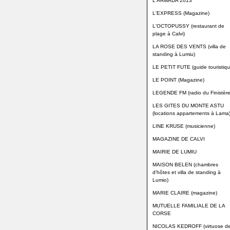
L'ARMADA 2013
L'EXPRESS (Magazine)
L'OCTOPUSSY (restaurant de
plage à Calvi)
LA ROSE DES VENTS (villa de
standing à Lumiu)
LE PETIT FUTE (guide touristiqu
LE POINT (Magazine)
LEGENDE FM (radio du Finistère
LES GITES DU MONTE ASTU
(locations appartements à Lama
LINE KRUSE (musicienne)
MAGAZINE DE CALVI
MAIRIE DE LUMIU
MAISON BELEN (chambres
d'hôtes et villa de standing à
Lumio)
MARIE CLAIRE (magazine)
MUTUELLE FAMILIALE DE LA
CORSE
NICOLAS KEDROFF (virtuose d