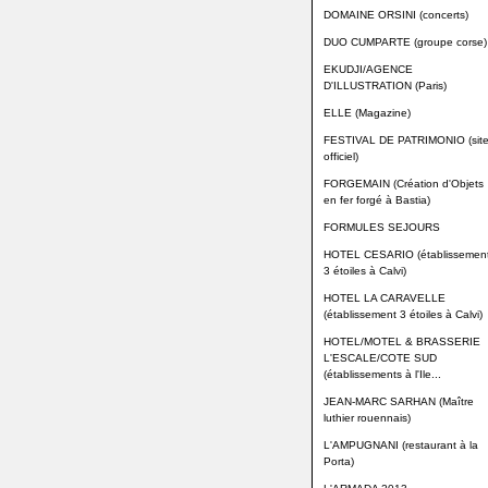
DOMAINE ORSINI (concerts)
DUO CUMPARTE (groupe corse)
EKUDJI/AGENCE
D'ILLUSTRATION (Paris)
ELLE (Magazine)
FESTIVAL DE PATRIMONIO (sit
officiel)
FORGEMAIN (Création d'Objets
en fer forgé à Bastia)
FORMULES SEJOURS
HOTEL CESARIO (établissemen
3 étoiles à Calvi)
HOTEL LA CARAVELLE
(établissement 3 étoiles à Calvi)
HOTEL/MOTEL & BRASSERIE
L'ESCALE/COTE SUD
(établissements à l'Ile...
JEAN-MARC SARHAN (Maître
luthier rouennais)
L'AMPUGNANI (restaurant à la
Porta)