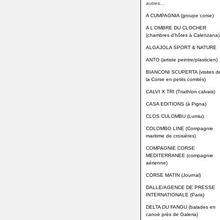
autres...
A CUMPAGNIA (groupe corse)
A L'OMBRE DU CLOCHER
(chambres d'hôtes à Calenzana)
ALGAJOLA SPORT & NATURE
ANTO (artiste peintre/plasticien)
BIANCONI SCUPERTA (visites d
la Corse en petits comités)
CALVI X TRI (Triathlon calvais)
CASA EDITIONS (à Pigna)
CLOS CULOMBU (Lumiu)
COLOMBO LINE (Compagnie
maritime de croisières)
COMPAGNIE CORSE
MEDITERRANEE (compagnie
aérienne)
CORSE MATIN (Journal)
DALLE/AGENCE DE PRESSE
INTERNATIONALE (Paris)
DELTA DU FANGU (balades en
canoë près de Galeria)