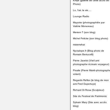
Kmye (galerie de cette accro de 
Photo)
Lo, l'air, la vie....
Lounge Radio
Mayotte (photographiée par
Valérie Monereau)
Meriem T (son blog)
Michel Felicite (son blog photo)
misterwhat
Nyctalope.fr (Blog photo de
Romain Bertucelli)
Pierre Javelot (Vieil ami
photographe écrivain voyageur)
Pixaile (Pierre Mairé-photograph
volant)
Regards Reflex (le blog de mon
ami Fred Dupertuys)
Richard Di Rosa (Sculpteur)
Site du Festival de Patrimonio
Sylvain Mary (Site avec accès
blog)