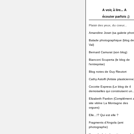
A voir, à lire... A
écouter parfois ;)
Plaisir des yeux, du coeur...
Amandine Joset (sa galerie phot
Balade photographique (blog de
Val)
Bernard Camurat (son blog)
Bianconi Scuperta (le blog de
l'entreprise)
Blog notes de Guy Rieutort
Cathy Astolfi (Artiste plasticienne
Cocotte Express (Le blog de 4
demoiselles qui construisent un..
Elizabeth Pardon (Complément 
site vitrine La Montagne des
orgues)
Elle...!? Qui est elle ?
Fragments d'Angola (ami
photographe)