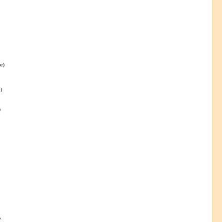
e)
)
)
e