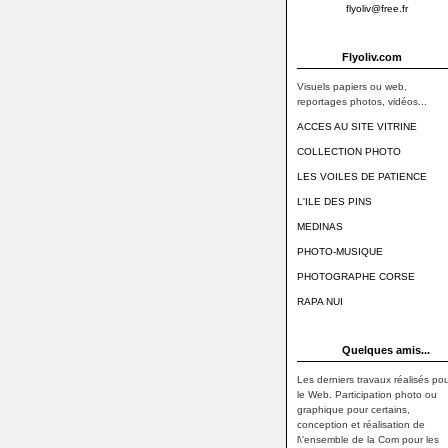
flyoliv@free.fr
Flyoliv.com
Visuels papiers ou web,
reportages photos, vidéos...
ACCES AU SITE VITRINE
COLLECTION PHOTO
LES VOILES DE PATIENCE
L'ILE DES PINS
MEDINAS
PHOTO-MUSIQUE
PHOTOGRAPHE CORSE
RAPA NUI
Quelques amis...
Les derniers travaux réalisés pou
le Web. Participation photo ou
graphique pour certains,
conception et réalisation de
l\'ensemble de la Com pour les