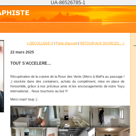
UA-86526785-1
« DECOLLAGE !!!
|
Page d'accueil
|
RETOUR AUX SOURCES... »
22 mars 2025
TOUT S'ACCELERE...
Récupération de la cuisine de la Rose des Vents (Merci à MaPa au passage !
;) stockée dans des containers, achats du complément, mise en place de
l'ensemble, grâce à nos précieux amis et les encouragements de notre Yuyu
international... Nous touchons au but !!!
Merci mam' loup ;)