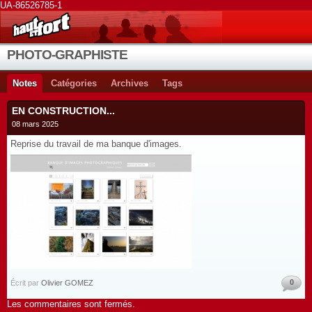
UA-86526785-1
PHOTO-GRAPHISTE
Notes
Catégories
Archives
Tags
EN CONSTRUCTION...
08 mars 2025
Reprise du travail de ma banque d'images.
0
Écrit par
Olivier GOMEZ
Les commentaires sont fermés.