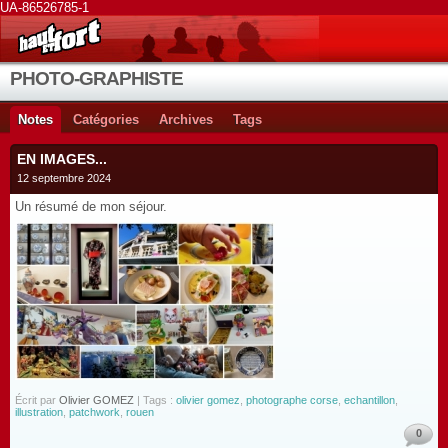
UA-86526785-1
PHOTO-GRAPHISTE
Notes
Catégories
Archives
Tags
EN IMAGES...
12 septembre 2024
Un résumé de mon séjour.
Écrit par
Olivier GOMEZ
| Tags :
olivier gomez
,
photographe corse
,
echantillon
,
illustration
,
patchwork
,
rouen
0