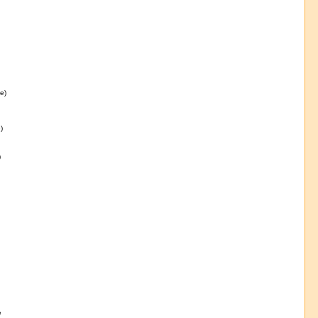
e)
)
)
e