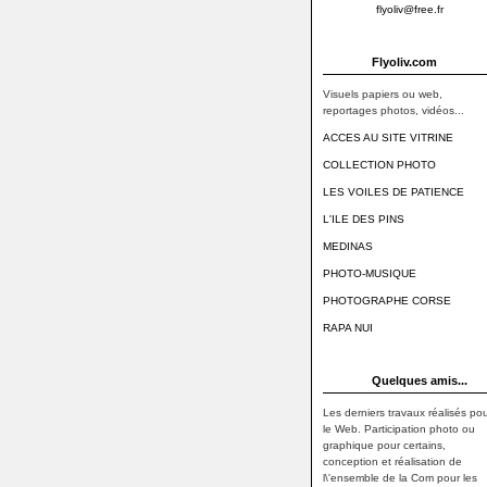
flyoliv@free.fr
Flyoliv.com
Visuels papiers ou web,
reportages photos, vidéos...
ACCES AU SITE VITRINE
COLLECTION PHOTO
LES VOILES DE PATIENCE
L'ILE DES PINS
MEDINAS
PHOTO-MUSIQUE
PHOTOGRAPHE CORSE
RAPA NUI
Quelques amis...
Les derniers travaux réalisés pou
le Web. Participation photo ou
graphique pour certains,
conception et réalisation de
l\'ensemble de la Com pour les