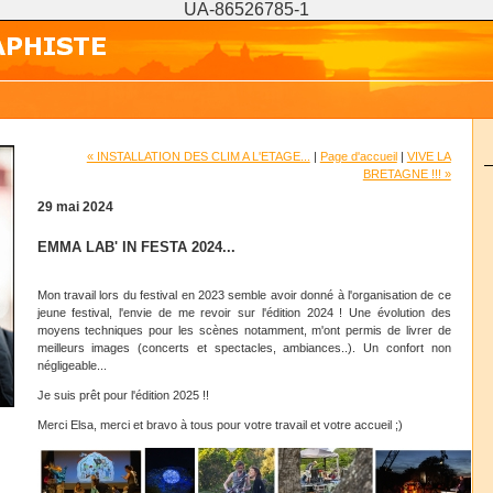
UA-86526785-1
« INSTALLATION DES CLIM A L'ETAGE...
|
Page d'accueil
|
VIVE LA
BRETAGNE !!! »
29 mai 2024
EMMA LAB' IN FESTA 2024...
Mon travail lors du festival en 2023 semble avoir donné à l'organisation de ce
jeune festival, l'envie de me revoir sur l'édition 2024 ! Une évolution des
moyens techniques pour les scènes notamment, m'ont permis de livrer de
meilleurs images (concerts et spectacles, ambiances..). Un confort non
négligeable...
Je suis prêt pour l'édition 2025 !!
Merci Elsa, merci et bravo à tous pour votre travail et votre accueil ;)