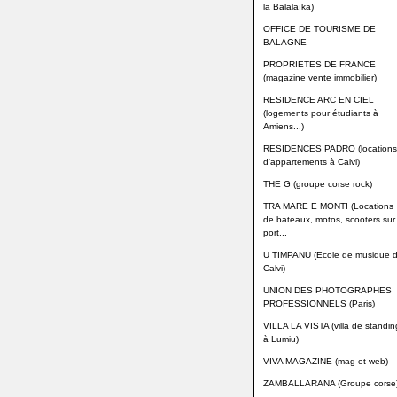
la Balalaïka)
OFFICE DE TOURISME DE
BALAGNE
PROPRIETES DE FRANCE
(magazine vente immobilier)
RESIDENCE ARC EN CIEL
(logements pour étudiants à
Amiens...)
RESIDENCES PADRO (locations
d'appartements à Calvi)
THE G (groupe corse rock)
TRA MARE E MONTI (Locations
de bateaux, motos, scooters sur 
port...
U TIMPANU (Ecole de musique 
Calvi)
UNION DES PHOTOGRAPHES
PROFESSIONNELS (Paris)
VILLA LA VISTA (villa de standin
à Lumiu)
VIVA MAGAZINE (mag et web)
ZAMBALLARANA (Groupe corse