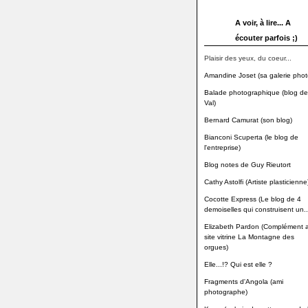
A voir, à lire... A
écouter parfois ;)
Plaisir des yeux, du coeur...
Amandine Joset (sa galerie phot
Balade photographique (blog de
Val)
Bernard Camurat (son blog)
Bianconi Scuperta (le blog de
l'entreprise)
Blog notes de Guy Rieutort
Cathy Astolfi (Artiste plasticienne
Cocotte Express (Le blog de 4
demoiselles qui construisent un..
Elizabeth Pardon (Complément 
site vitrine La Montagne des
orgues)
Elle...!? Qui est elle ?
Fragments d'Angola (ami
photographe)