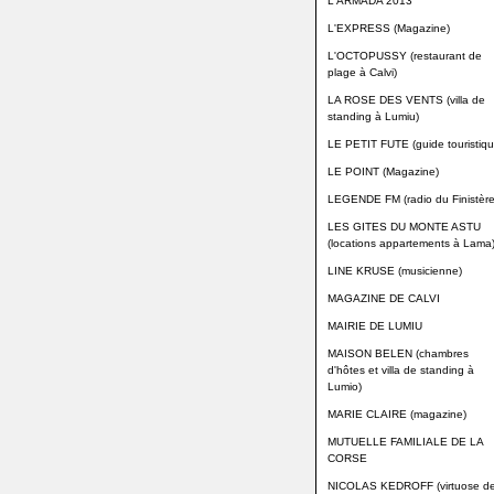
L'ARMADA 2013
L'EXPRESS (Magazine)
L'OCTOPUSSY (restaurant de
plage à Calvi)
LA ROSE DES VENTS (villa de
standing à Lumiu)
LE PETIT FUTE (guide touristiqu
LE POINT (Magazine)
LEGENDE FM (radio du Finistère
LES GITES DU MONTE ASTU
(locations appartements à Lama
LINE KRUSE (musicienne)
MAGAZINE DE CALVI
MAIRIE DE LUMIU
MAISON BELEN (chambres
d'hôtes et villa de standing à
Lumio)
MARIE CLAIRE (magazine)
MUTUELLE FAMILIALE DE LA
CORSE
NICOLAS KEDROFF (virtuose d