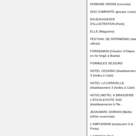
DOMAINE ORSINI (concerts)
DUO CUMPARTE (groupe corse)
EKUDJI/AGENCE
D'ILLUSTRATION (Paris)
ELLE (Magazine)
FESTIVAL DE PATRIMONIO (sit
officiel)
FORGEMAIN (Création d'Objets
en fer forgé à Bastia)
FORMULES SEJOURS
HOTEL CESARIO (établissemen
3 étoiles à Calvi)
HOTEL LA CARAVELLE
(établissement 3 étoiles à Calvi)
HOTEL/MOTEL & BRASSERIE
L'ESCALE/COTE SUD
(établissements à l'Ile...
JEAN-MARC SARHAN (Maître
luthier rouennais)
L'AMPUGNANI (restaurant à la
Porta)