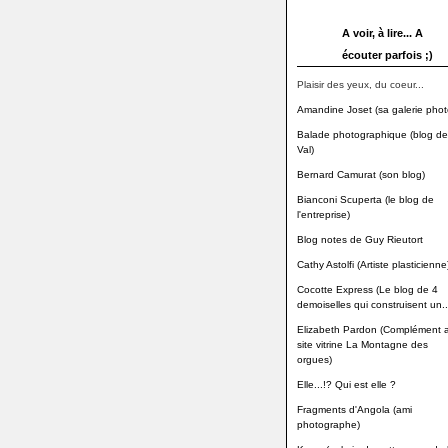
A voir, à lire... A
écouter parfois ;)
Plaisir des yeux, du coeur...
Amandine Joset (sa galerie phot
Balade photographique (blog de
Val)
Bernard Camurat (son blog)
Bianconi Scuperta (le blog de
l'entreprise)
Blog notes de Guy Rieutort
Cathy Astolfi (Artiste plasticienne
Cocotte Express (Le blog de 4
demoiselles qui construisent un..
Elizabeth Pardon (Complément 
site vitrine La Montagne des
orgues)
Elle...!? Qui est elle ?
Fragments d'Angola (ami
photographe)