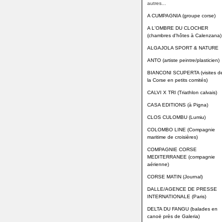
autres...
A CUMPAGNIA (groupe corse)
A L'OMBRE DU CLOCHER
(chambres d'hôtes à Calenzana)
ALGAJOLA SPORT & NATURE
ANTO (artiste peintre/plasticien)
BIANCONI SCUPERTA (visites d
la Corse en petits comités)
CALVI X TRI (Triathlon calvais)
CASA EDITIONS (à Pigna)
CLOS CULOMBU (Lumiu)
COLOMBO LINE (Compagnie
maritime de croisières)
COMPAGNIE CORSE
MEDITERRANEE (compagnie
aérienne)
CORSE MATIN (Journal)
DALLE/AGENCE DE PRESSE
INTERNATIONALE (Paris)
DELTA DU FANGU (balades en
canoë près de Galeria)