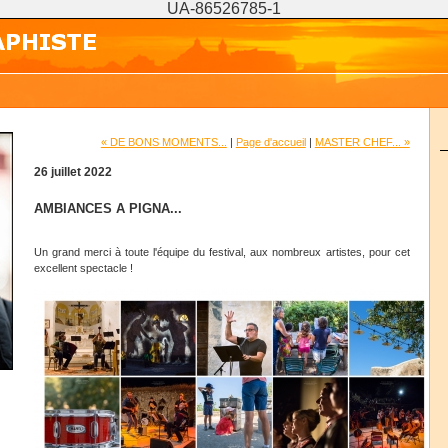
UA-86526785-1
« DE BONS MOMENTS...
|
Page d'accueil
|
MASTER CHEF... »
26 juillet 2022
AMBIANCES A PIGNA...
Un grand merci à toute l'équipe du festival, aux nombreux artistes, pour cet
excellent spectacle !