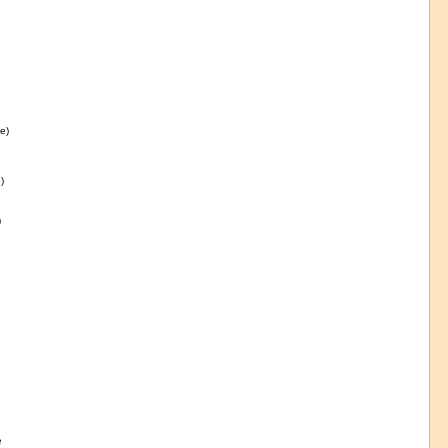
e)
)
)
e