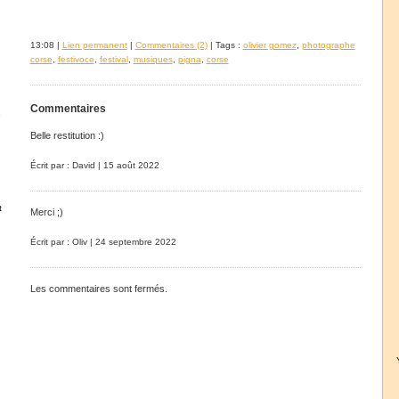
13:08 |
Lien permanent
|
Commentaires (2)
| Tags :
olivier gomez
,
photographe
corse
,
festivoce
,
festival
,
musiques
,
pigna
,
corse
Commentaires
e
Belle restitution :)
Écrit par : David | 15 août 2022
t
Merci ;)
Écrit par : Oliv | 24 septembre 2022
Les commentaires sont fermés.