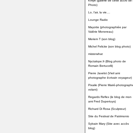
Kmye (galerie de cette accro de 
Photo)
Lo, l'air, la vie....
Lounge Radio
Mayotte (photographiée par
Valérie Monereau)
Meriem T (son blog)
Michel Felicite (son blog photo)
misterwhat
Nyctalope.fr (Blog photo de
Romain Bertucelli)
Pierre Javelot (Vieil ami
photographe écrivain voyageur)
Pixaile (Pierre Mairé-photograph
volant)
Regards Reflex (le blog de mon
ami Fred Dupertuys)
Richard Di Rosa (Sculpteur)
Site du Festival de Patrimonio
Sylvain Mary (Site avec accès
blog)