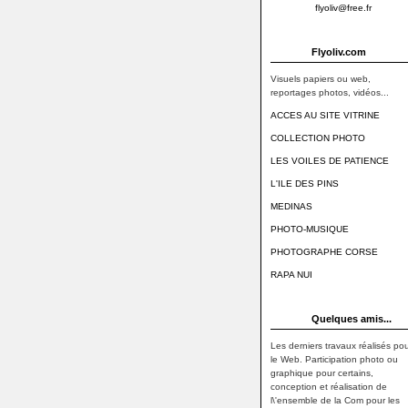
flyoliv@free.fr
Flyoliv.com
Visuels papiers ou web,
reportages photos, vidéos...
ACCES AU SITE VITRINE
COLLECTION PHOTO
LES VOILES DE PATIENCE
L'ILE DES PINS
MEDINAS
PHOTO-MUSIQUE
PHOTOGRAPHE CORSE
RAPA NUI
Quelques amis...
Les derniers travaux réalisés pou
le Web. Participation photo ou
graphique pour certains,
conception et réalisation de
l\'ensemble de la Com pour les