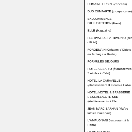
DOMAINE ORSINI (concerts)
DUO CUMPARTE (groupe corse)
EKUDJI/AGENCE
D'ILLUSTRATION (Paris)
ELLE (Magazine)
FESTIVAL DE PATRIMONIO (sit
officiel)
FORGEMAIN (Création d'Objets
en fer forgé à Bastia)
FORMULES SEJOURS
HOTEL CESARIO (établissemen
3 étoiles à Calvi)
HOTEL LA CARAVELLE
(établissement 3 étoiles à Calvi)
HOTEL/MOTEL & BRASSERIE
L'ESCALE/COTE SUD
(établissements à l'Ile...
JEAN-MARC SARHAN (Maître
luthier rouennais)
L'AMPUGNANI (restaurant à la
Porta)