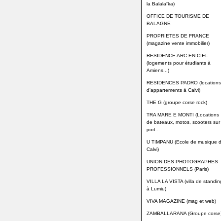
la Balalaïka)
OFFICE DE TOURISME DE
BALAGNE
PROPRIETES DE FRANCE
(magazine vente immobilier)
RESIDENCE ARC EN CIEL
(logements pour étudiants à
Amiens...)
RESIDENCES PADRO (locations
d'appartements à Calvi)
THE G (groupe corse rock)
TRA MARE E MONTI (Locations
de bateaux, motos, scooters sur 
port...
U TIMPANU (Ecole de musique 
Calvi)
UNION DES PHOTOGRAPHES
PROFESSIONNELS (Paris)
VILLA LA VISTA (villa de standin
à Lumiu)
VIVA MAGAZINE (mag et web)
ZAMBALLARANA (Groupe corse