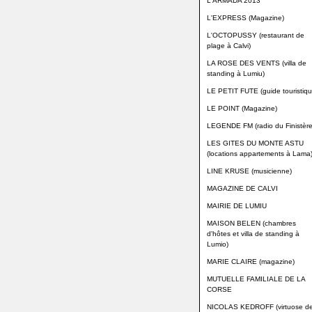
L'ARMADA 2013
L'EXPRESS (Magazine)
L'OCTOPUSSY (restaurant de
plage à Calvi)
LA ROSE DES VENTS (villa de
standing à Lumiu)
LE PETIT FUTE (guide touristiqu
LE POINT (Magazine)
LEGENDE FM (radio du Finistère
LES GITES DU MONTE ASTU
(locations appartements à Lama
LINE KRUSE (musicienne)
MAGAZINE DE CALVI
MAIRIE DE LUMIU
MAISON BELEN (chambres
d'hôtes et villa de standing à
Lumio)
MARIE CLAIRE (magazine)
MUTUELLE FAMILIALE DE LA
CORSE
NICOLAS KEDROFF (virtuose d