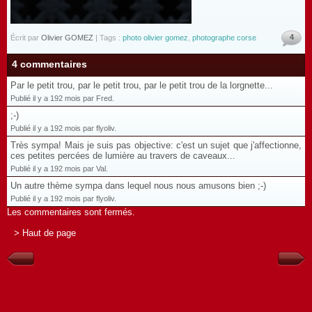
4
Écrit par
Olivier GOMEZ
| Tags :
photo olivier gomez
,
photographe corse
4 commentaires
Par le petit trou, par le petit trou, par le petit trou de la lorgnette...
Publié il y a 192 mois par Fred.
;-)
Publié il y a 192 mois par flyoliv.
Très sympa! Mais je suis pas objective: c'est un sujet que j'affectionne,
ces petites percées de lumière au travers de caveaux...
Publié il y a 192 mois par Val.
Un autre thème sympa dans lequel nous nous amusons bien ;-)
Publié il y a 192 mois par flyoliv.
Les commentaires sont fermés.
> Haut de page