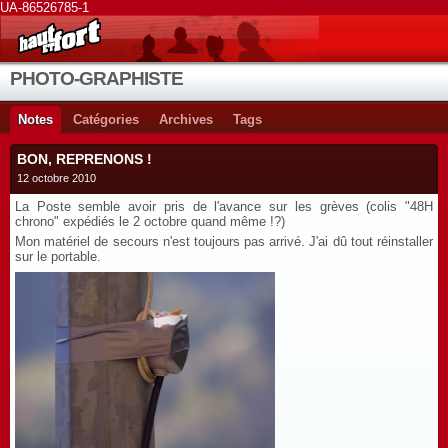
UA-86526785-1
PHOTO-GRAPHISTE
Notes
Catégories
Archives
Tags
BON, REPRENONS !
12 octobre 2010
La Poste semble avoir pris de l'avance sur les grèves (colis "48H
chrono" expédiés le 2 octobre quand même !?)
Mon matériel de secours n'est toujours pas arrivé. J'ai dû tout réinstaller
sur le portable.