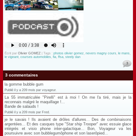
Écrit par
Olivier GOMEZ
| Tags :
photos olivier gomez
,
nevers magny cours
,
le mans
,
le vigeant
,
courses automobiles
,
fia
,
ffsa
,
steely dan
3
3 commentaires
la gomme bubble gum
Publié il y a 209 mois par voyageur.
La 55 immatriculée "Pirelli" est à moi ! On me l'a tiré, mais je la
reconnais malgré le maquillage !...
Bande de salauds !
Publié il y a 209 mois par Fred.
je le savais ! Ils avaient de drôles d'allures... Des de combinaisons
argentées... Et des casques type "Star ship Trooper" avec essuie glace
intégrés et visio phone inter-galactique... Bon, Voyageur va les
poursuivre avec son bubblegumôphone et son laserôpied...