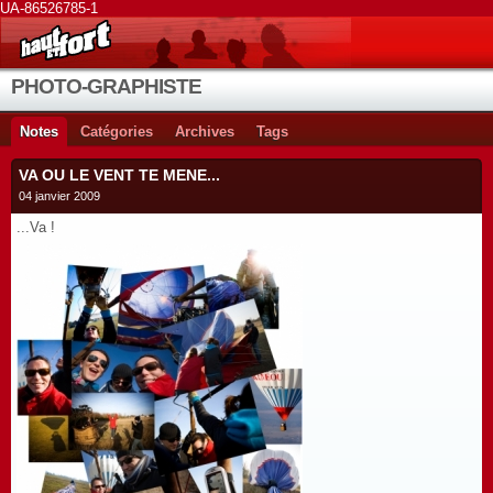
UA-86526785-1
PHOTO-GRAPHISTE
Notes
Catégories
Archives
Tags
VA OU LE VENT TE MENE...
04 janvier 2009
...Va !