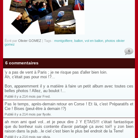
Écrit par
Olivier GOMEZ
| Tags :
montgolfiere
,
ballon
,
vol en ballon
,
photos olivier
gomez
6
6 commentaires
'y a pas de vent à Paris ; je ne risque pas d'aller bien loin.
Ah, c'était pas pour moi !?...
Bon, apparemment il y a matière à faire un petit album avec toutes ces
belles photos ! Allez, au boulot !...
Publié il y a 214 mois par Fred.
Pas le temps, après-demain retour en Corse ! Et là, c'est Préparatifs et
Cie ! Bises (peut-être à demain !?)
Publié il y a 214 mois par flyoliv.
ah mon ami quel vol...et je peux dire J Y ETAIS!!! c'était fantastique
que du bonheur suis contente d'avoir partagé ça avec toi!! y zon bien
raison dans la pub...le ciel c'est bien le plus bel endroit de la Terre!
Publié il y a 214 mois par olivia.