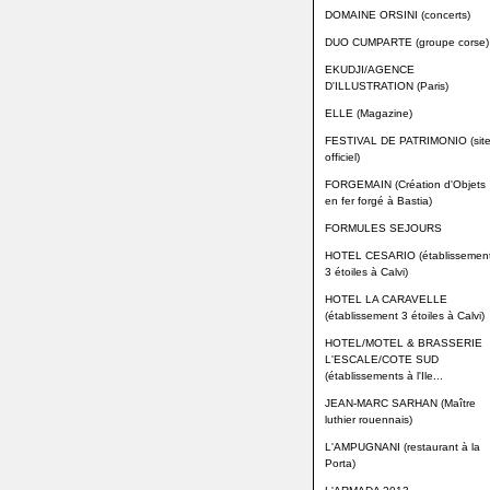
DOMAINE ORSINI (concerts)
DUO CUMPARTE (groupe corse)
EKUDJI/AGENCE
D'ILLUSTRATION (Paris)
ELLE (Magazine)
FESTIVAL DE PATRIMONIO (sit
officiel)
FORGEMAIN (Création d'Objets
en fer forgé à Bastia)
FORMULES SEJOURS
HOTEL CESARIO (établissemen
3 étoiles à Calvi)
HOTEL LA CARAVELLE
(établissement 3 étoiles à Calvi)
HOTEL/MOTEL & BRASSERIE
L'ESCALE/COTE SUD
(établissements à l'Ile...
JEAN-MARC SARHAN (Maître
luthier rouennais)
L'AMPUGNANI (restaurant à la
Porta)