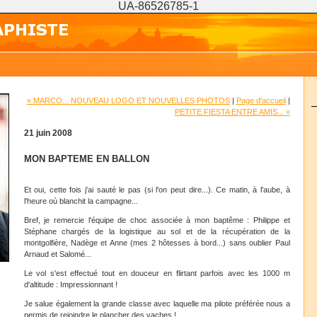
UA-86526785-1
« MARCO... NOUVEAU LOGO ET NOUVELLES PHOTOS
|
Page d'accueil
|
PETITE FIESTA ENTRE AMIS... »
21 juin 2008
MON BAPTEME EN BALLON
Et oui, cette fois j'ai sauté le pas (si l'on peut dire...). Ce matin, à l'aube, à
l'heure où blanchit la campagne...
Bref, je remercie l'équipe de choc associée à mon baptême : Philippe et
Stéphane chargés de la logistique au sol et de la récupération de la
montgolfière, Nadège et Anne (mes 2 hôtesses à bord...) sans oublier Paul
Arnaud et Salomé...
Le vol s'est effectué tout en douceur en flirtant parfois avec les 1000 m
d'altitude : Impressionnant !
Je salue également la grande classe avec laquelle ma pilote préférée nous a
permis de rejoindre le plancher des vaches !