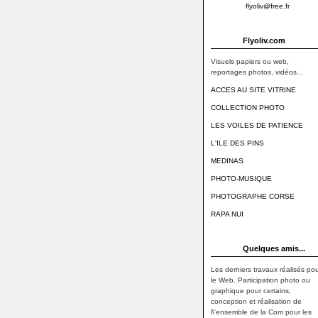
flyoliv@free.fr
Flyoliv.com
Visuels papiers ou web,
reportages photos, vidéos...
ACCES AU SITE VITRINE
COLLECTION PHOTO
LES VOILES DE PATIENCE
L'ILE DES PINS
MEDINAS
PHOTO-MUSIQUE
PHOTOGRAPHE CORSE
RAPA NUI
Quelques amis...
Les derniers travaux réalisés pou
le Web. Participation photo ou
graphique pour certains,
conception et réalisation de
l\'ensemble de la Com pour les