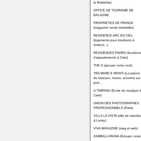
la Balalaïka)
OFFICE DE TOURISME DE
BALAGNE
PROPRIETES DE FRANCE
(magazine vente immobilier)
RESIDENCE ARC EN CIEL
(logements pour étudiants à
Amiens...)
RESIDENCES PADRO (locations
d'appartements à Calvi)
THE G (groupe corse rock)
TRA MARE E MONTI (Locations
de bateaux, motos, scooters sur 
port...
U TIMPANU (Ecole de musique 
Calvi)
UNION DES PHOTOGRAPHES
PROFESSIONNELS (Paris)
VILLA LA VISTA (villa de standin
à Lumiu)
VIVA MAGAZINE (mag et web)
ZAMBALLARANA (Groupe corse