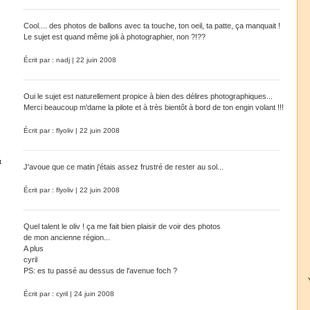
Cool.... des photos de ballons avec ta touche, ton oeil, ta patte, ça manquait !
Le sujet est quand même joli à photographier, non ?!??
Écrit par : nadj | 22 juin 2008
e
Oui le sujet est naturellement propice à bien des délires photographiques...
Merci beaucoup m'dame la pilote et à très bientôt à bord de ton engin volant !!!
Écrit par : flyoliv | 22 juin 2008
t
J'avoue que ce matin j'étais assez frustré de rester au sol...
Écrit par : flyoliv | 22 juin 2008
Quel talent le oliv ! ça me fait bien plaisir de voir des photos
de mon ancienne région...
A plus
cyril
PS: es tu passé au dessus de l'avenue foch ?
Écrit par : cyril | 24 juin 2008