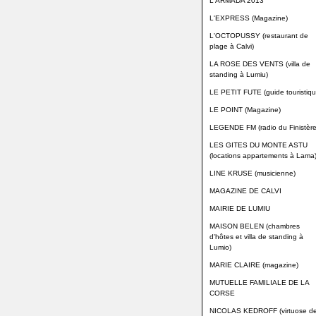
L'ARMADA 2013
L'EXPRESS (Magazine)
L'OCTOPUSSY (restaurant de
plage à Calvi)
LA ROSE DES VENTS (villa de
standing à Lumiu)
LE PETIT FUTE (guide touristiqu
LE POINT (Magazine)
LEGENDE FM (radio du Finistère
LES GITES DU MONTE ASTU
(locations appartements à Lama
LINE KRUSE (musicienne)
MAGAZINE DE CALVI
MAIRIE DE LUMIU
MAISON BELEN (chambres
d'hôtes et villa de standing à
Lumio)
MARIE CLAIRE (magazine)
MUTUELLE FAMILIALE DE LA
CORSE
NICOLAS KEDROFF (virtuose d