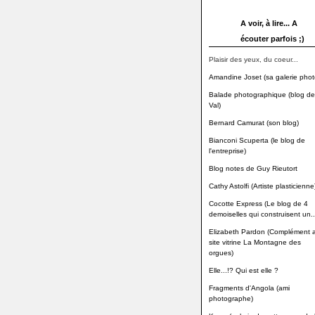
A voir, à lire... A
écouter parfois ;)
Plaisir des yeux, du coeur...
Amandine Joset (sa galerie phot
Balade photographique (blog de
Val)
Bernard Camurat (son blog)
Bianconi Scuperta (le blog de
l'entreprise)
Blog notes de Guy Rieutort
Cathy Astolfi (Artiste plasticienne
Cocotte Express (Le blog de 4
demoiselles qui construisent un..
Elizabeth Pardon (Complément 
site vitrine La Montagne des
orgues)
Elle...!? Qui est elle ?
Fragments d'Angola (ami
photographe)