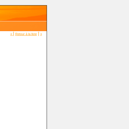
|
|
«
Retour à la liste
»