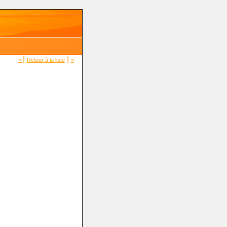
|
|
«
Retour à la liste
»