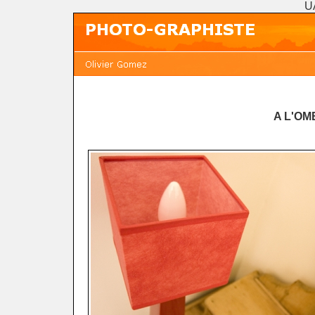
U
A L'O