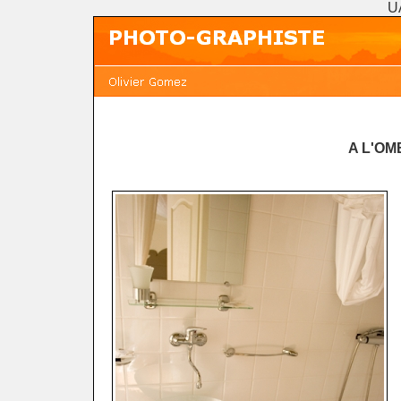
U
A L'O